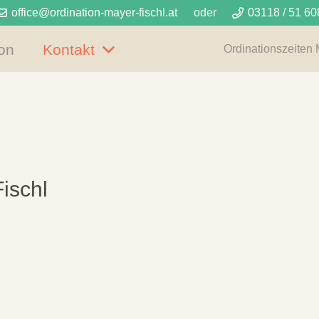
office@ordination-mayer-fischl.at
oder
03118 / 51 60
ion
Kontakt
Ordinationszeiten 
ischl